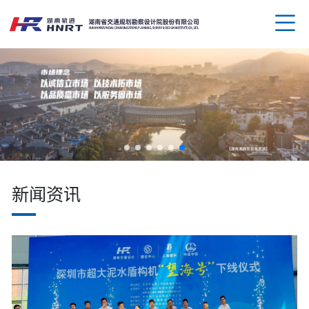
企业
领导
业务
新闻资讯
组织
规划
企业
资质
公路
媒体
科技
荣誉
水运
党群
创新
人才