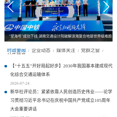
历史
市政
公告
博士
招聘
联系
企业
轨道
时政
特色
客户
建筑
知识
“望海号”成功下线 湖南交通设计院破解滨海复合地层世界级难题
桥梁
时政要闻
企业动态
媒体关注
党群之窗
/
/
/
/
公告信息
隧道
【“十五五”开好局起好步】2030年我国基本建成现代
化综合交通运输体系
工程
2026-07-24
新华社评论员：紧紧依靠人民创造历史伟业——论学
工程
习贯彻习近平总书记在庆祝中国共产党成立105周年
试验
大会重要讲话