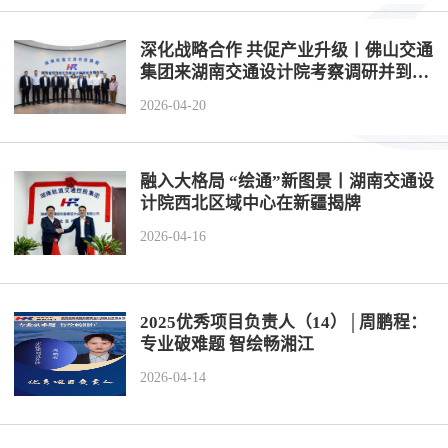
工程
深化战略合作 共促产业升级丨佛山交通
集团来湖南交通设计院考察调研并到访
数字
湖南轨道集团
2026-04-20
水利
融入大格局 “绘通”新图景丨湖南交通设
工程
计院西北区域中心在新疆揭牌
2026-04-16
国际
水运
2025优秀项目负责人（14）│周鹏程：
专业破难题 智绘畅湘江
2026-04-14