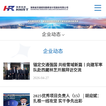
企业动态
企业
企业动态
领导
业务
锚定交通强国 共绘雪域新篇丨向建军率
组织
规划
企业
队赴西藏林芝开展拜访交流
2026-04-27
资质
公路
媒体
科技
荣誉
水运
党群
创新
人才
2025优秀项目负责人（15）│胡迎斌：
扎根一线攻坚 实干争先出彩