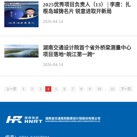
2025优秀项目负责人（13）│李唐：扎
根岛城铸名片 锐意进取开新局
2026-04-14
湖南交通设计院首个省外桥梁测量中心
项目落地“皖江第一跨”
2026-04-14
上一页
1
2
3
4
5
6
7
8
9
10
..
31
下一页