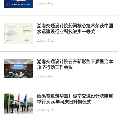
历史
市政
公告
博士
招聘
联系
2026-04-23
企业
轨道
时政
特色
客户
湖南交通设计院船闸核心技术荣获中国
水运建设行业科技进步一等奖
建筑
知识
2026-04-23
桥梁
湖南交通设计院召开新形势下质量治本
隧道
攻坚行动工作会议
2026-04-23
工程
工程
砥砺奋进谱华章！湖南交通设计院隆重
举行2026年司庆日升旗仪式
试验
2026-04-20